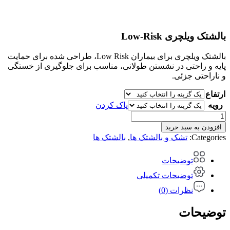
بالشتک ویلچری Low-Risk
بالشتک ویلچری برای بیماران Low Risk، طراحی شده برای حمایت
پایه و راحتی در نشستن طولانی، مناسب برای جلوگیری از خستگی
و ناراحتی جزئی.
ارتفاع
رویه
پاک کردن
بالشتک
ویلچری
افزودن به سبد خرید
Low-
Categories:
تشک و بالشتک ها
,
بالشتک ها
Risk
عدد
توضیحات
توضیحات تکمیلی
نظرات (0)
توضیحات