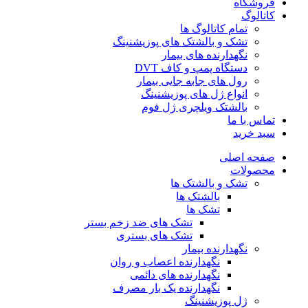
فروشگاه
کاتالوگ
تمام کاتالوگ ها
تشک و بالشتک های پوزیشنینگ
نگهدارنده های بیمار
دستگاه پمپ و کاف DVT
رول های جابه جایی بیمار
انواع ژل های پوزیشنینگ
بالشتک ویلچری ژل فوم
تماس با ما
سبد خرید
صفحه اصلی
محصولات
تشک و بالشتک ها
بالشتک ها
تشک ها
تشک های ضد زخم بستر
تشک های بستری
نگهدارنده بیمار
نگهدارنده اعصاب و روان
نگهدارنده های دائمی
نگهدارنده یک بار مصرف
ژل پوزیشنینگ