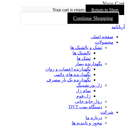
Your Cart
Your cart is empty
Return to Shop
Continue Shopping
آریانامد
صفحه اصلی
محصولات
تشک و بالشتک ها
بالشتک ها
تشک ها
نگهدارنده بیمار
نگهدارنده اعصاب و روان
نگهدارنده های دائمی
نگهدارنده یک بار مصرف
ژل پوزیشنینگ
تمام ژل
ژل-فوم
رول جابه جایی
دستگاه پمپ DVT
شرکت
درباره ما
مجوز و تاییدیه ها