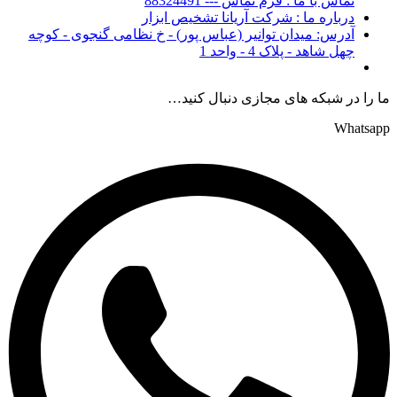
تماس با ما : فرم تماس --- 88324491
درباره ما : شرکت آریانا تشخیص ابزار
آدرس: میدان توانیر (عباس پور) - خ نظامی گنجوی - کوچه
چهل شاهد - پلاک 4 - واحد 1
ما را در شبکه های مجازی دنبال کنید…
Whatsapp