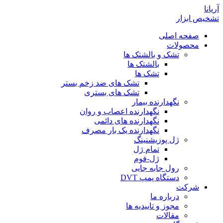
آریانا
تشخیص ابزار
صفحه اصلی
محصولات
تشک و بالشتک ها
بالشتک ها
تشک ها
تشک های ضد زخم بستر
تشک های بستری
نگهدارنده بیمار
نگهدارنده اعصاب و روان
نگهدارنده های دائمی
نگهدارنده یک بار مصرف
ژل پوزیشنینگ
تمام ژل
ژل-فوم
رول جابه جایی
دستگاه پمپ DVT
شرکت
درباره ما
مجوز و تاییدیه ها
مقالات