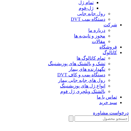
تمام ژل
ژل-فوم
رول جابه جایی
دستگاه پمپ DVT
شرکت
درباره ما
مجوز و تاییدیه ها
مقالات
فروشگاه
کاتالوگ
تمام کاتالوگ ها
تشک و بالشتک های پوزیشنینگ
نگهدارنده های بیمار
دستگاه پمپ و کاف DVT
رول های جابه جایی بیمار
انواع ژل های پوزیشنینگ
بالشتک ویلچری ژل فوم
تماس با ما
سبد خرید
درخواست مشاوره